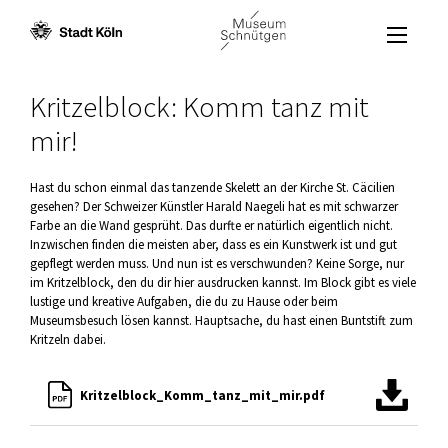
Menü öffne
Zum Inhalt [AK+1]
Zur Navigation [AK+3]
Zum Footer [AK+5]
/
/
Kritzelblock: Komm tanz mit
mir!
Hast du schon einmal das tanzende Skelett an der Kirche St. Cäcilien
gesehen? Der Schweizer Künstler Harald Naegeli hat es mit schwarzer
Farbe an die Wand gesprüht. Das durfte er natürlich eigentlich nicht.
Inzwischen finden die meisten aber, dass es ein Kunstwerk ist und gut
gepflegt werden muss. Und nun ist es verschwunden? Keine Sorge, nur
im Kritzelblock, den du dir hier ausdrucken kannst. Im Block gibt es viele
lustige und kreative Aufgaben, die du zu Hause oder beim
Museumsbesuch lösen kannst. Hauptsache, du hast einen Buntstift zum
Kritzeln dabei.
Jetzt herunterlade
Kritzelblock_Komm_tanz_mit_mir.pdf