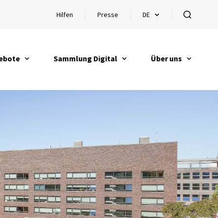
Hilfen
Presse
DE
Hilfen öffnen
Sprachauswahl öffnen
öffnen
ebote
Sammlung Digital
Über uns
en
öffnen
öffnen