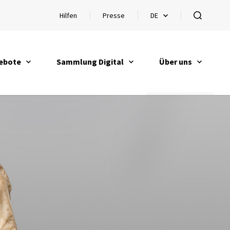
Hilfen
Presse
DE
Hilfen öffnen
Sprachauswahl öffnen
öffnen
ebote
Sammlung Digital
Über uns
en
öffnen
öffnen