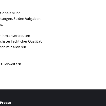
ationalen und
htungen. Zu den Aufgaben
ng.
r ihm anvertrauten
chster fachlicher Qualität
ausch mit anderen
 zu erweitern.
Presse