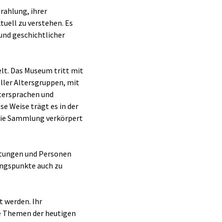
rahlung, ihrer
tuell zu verstehen. Es
und geschichtlicher
elt. Das Museum tritt mit
aller Altersgruppen, mit
ttersprachen und
e Weise trägt es in der
 die Sammlung verkörpert
htungen und Personen
rungspunkte auch zu
 werden. Ihr
te Themen der heutigen