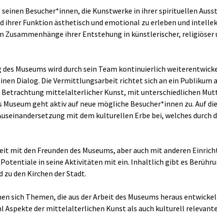
einen Besucher*innen, die Kunstwerke in ihrer spirituellen Ausst
d ihrer Funktion ästhetisch und emotional zu erleben und intellek
en Zusammenhänge ihrer Entstehung in künstlerischer, religiöser 
g des Museums wird durch sein Team kontinuierlich weiterentwick
inen Dialog. Die Vermittlungsarbeit richtet sich an ein Publikum 
r Betrachtung mittelalterlicher Kunst, mit unterschiedlichen Mu
 Museum geht aktiv auf neue mögliche Besucher*innen zu. Auf dies
 Auseinandersetzung mit dem kulturellen Erbe bei, welches durch
it mit den Freunden des Museums, aber auch mit anderen Einric
otentiale in seine Aktivitäten mit ein. Inhaltlich gibt es Berüh
 zu den Kirchen der Stadt.
n sich Themen, die aus der Arbeit des Museums heraus entwickelt
 Aspekte der mittelalterlichen Kunst als auch kulturell relevan