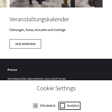
Veranstaltungskalender
Führungen, Kurse, Konzerte und Vorträge
Jetzt entdecken
Presse
Anmeldung
für akkreditierte Journalist*innen
Cookie Settings
Registrierung
Um unseren Presseservice nutzen zu können, müssen Sie sich einmalig bei
uns registrieren.
Zur Registrierung
Consent Selection | Auswahl der Cookies
Erforderlich
Analytics