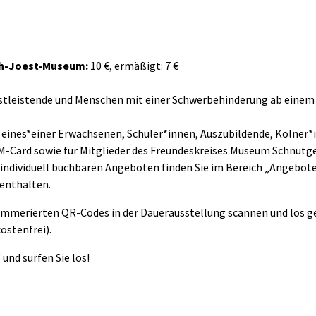
ch-Joest-Museum:
10 €, ermäßigt: 7 €
enstleistende und Menschen mit einer Schwerbehinderung ab einem
g eines*einer Erwachsenen, Schüler*innen, Auszubildende, Kölner*
M-Card sowie für Mitglieder des Freundeskreises Museum Schnütg
ndividuell buchbaren Angeboten finden Sie im Bereich „Angebot
 enthalten.
merierten QR-Codes in der Dauerausstellung scannen und los ge
ostenfrei).
nd surfen Sie los!