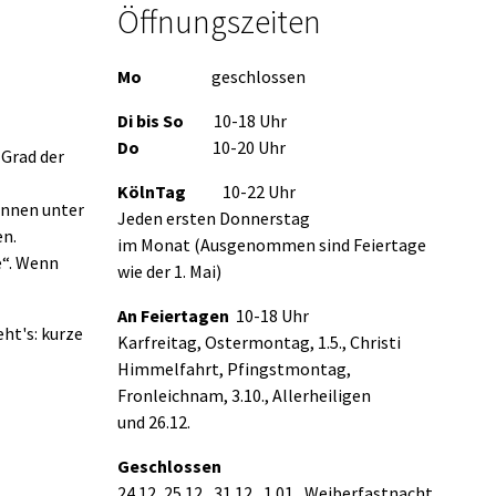
Öffnungszeiten
Mo
geschlossen
Di bis So
10-18 Uhr
Do
10-20 Uhr
 Grad der
KölnTag
10-22 Uhr
innen unter
Jeden ersten Donnerstag
en.
im Monat (Ausgenommen sind Feiertage
e“. Wenn
wie der 1. Mai)
An Feiertagen
10-18 Uhr
ht's: kurze
Karfreitag, Ostermontag, 1.5., Christi
Himmelfahrt, Pfingstmontag,
Fronleichnam, 3.10., Allerheiligen
und 26.12.
Geschlossen
24.12, 25.12., 31.12., 1.01., Weiberfastnacht