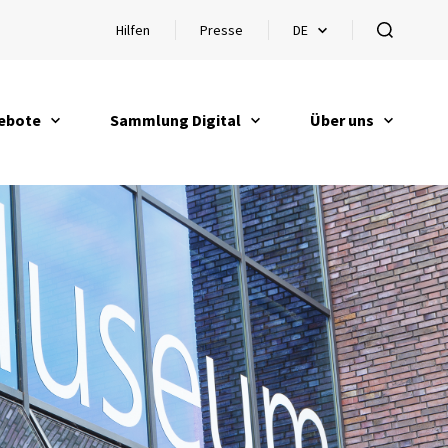
Hilfen
Presse
DE
Hilfen öffnen
Sprachauswahl öffnen
öffnen
ebote
Sammlung Digital
Über uns
en
öffnen
öffnen