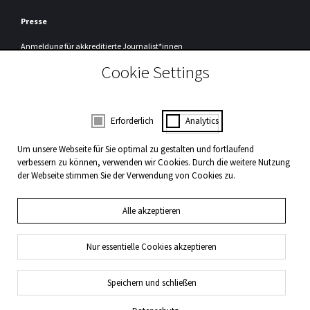
Presse
Anmeldung
für akkreditierte Journalist*innen
Cookie Settings
Registrierung
Um unseren Presseservice nutzen zu können, müssen Sie sich einmalig bei
uns registrieren.
Zur Registrierung
Consent Selection | Auswahl der Cookies
Erforderlich
Analytics
WDR3 Kulturpartner
Um unsere Webseite für Sie optimal zu gestalten und fortlaufend
verbessern zu können, verwenden wir Cookies. Durch die weitere Nutzung
der Webseite stimmen Sie der Verwendung von Cookies zu.
Alle akzeptieren
Nur essentielle Cookies akzeptieren
Impressum und Datenschutz
Presse
Kontakt
Speichern und schließen