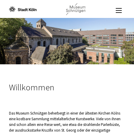
Menü öffne
Zum Inhalt [AK+1]
Zur Navigation [AK+3]
Zum Footer [AK+5]
/
/
Willkommen
Das Museum Schnütgen beherbergt in einer der ältesten Kirchen Kölns
eine kostbare Sammlung mittelalterlicher Kunstwerke. Viele von ihnen
sind schon allein eine Reise wert, wie etwa die strahlende Parlerbüste,
der ausdrucksstarke Kruzifix von St. Georg oder der einzigartige