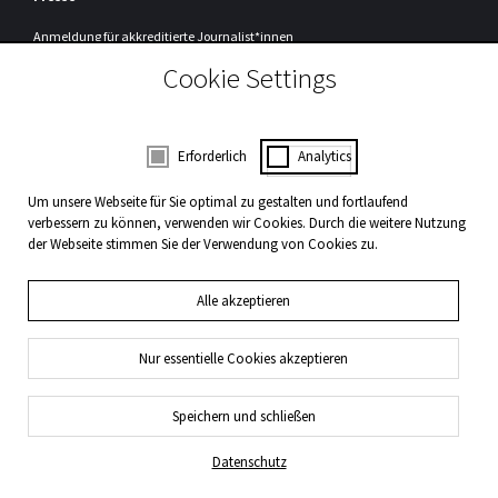
Anmeldung
für akkreditierte Journalist*innen
Cookie Settings
Registrierung
Um unseren Presseservice nutzen zu können, müssen Sie sich einmalig bei
uns registrieren.
Zur Registrierung
Consent Selection | Auswahl der Cookies
Erforderlich
Analytics
WDR3 Kulturpartner
Um unsere Webseite für Sie optimal zu gestalten und fortlaufend
verbessern zu können, verwenden wir Cookies. Durch die weitere Nutzung
der Webseite stimmen Sie der Verwendung von Cookies zu.
Alle akzeptieren
Nur essentielle Cookies akzeptieren
Impressum und Datenschutz
Presse
Kontakt
Speichern und schließen
Datenschutz