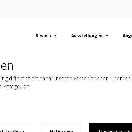
Besuch
Ausstellungen
Ang
öffnen
öffnen
öffn
nen
mlung differenziert nach unseren verschiedenen Themen
n Kategorien.
Jahrhunderte
Materialien
Themen und Fun