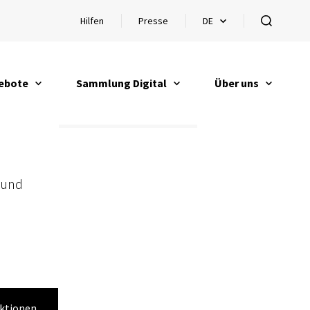
Hilfen
Presse
DE
Hilfen öffnen
Sprachauswahl öffnen
öffnen
ebote
Sammlung Digital
Über uns
en
öffnen
öffnen
 und
ktionen