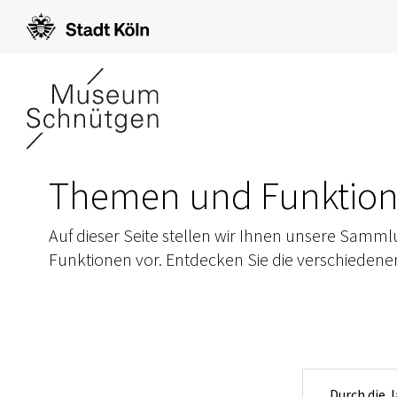
Zum Inhalt [AK+1]
/
Zur Navigation [AK+3]
/
Zum Footer [AK+5]
Themen und Funktio
Auf dieser Seite stellen wir Ihnen unsere Sam
Funktionen vor. Entdecken Sie die verschiedene
Durch die 