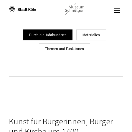
Menü öffne
Zum Inhalt [AK+1]
Zur Navigation [AK+3]
Zum Footer [AK+5]
/
/
Durch die Jahrhunderte
Materialien
Themen und Funktionen
Kunst für Bürgerinnen, Bürger
und Kirche um 1400