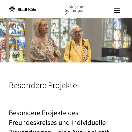
Menü öffne
Zum Inhalt [AK+1]
Zur Navigation [AK+3]
Zum Footer [AK+5]
/
/
Besondere Projekte
Besondere Projekte des
Freundeskreises und individuelle