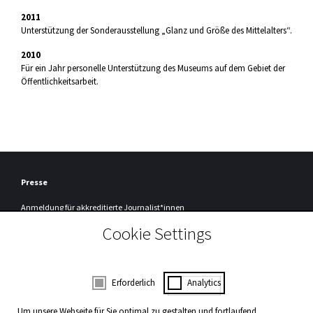
2011
Unterstützung der Sonderausstellung „Glanz und Größe des Mittelalters“.
2010
Für ein Jahr personelle Unterstützung des Museums auf dem Gebiet der
Öffentlichkeitsarbeit.
Presse
Anmeldung
für akkreditierte Journalist*innen
Cookie Settings
Registrierung
Um unseren Presseservice nutzen zu können, müssen Sie sich einmalig bei
uns registrieren.
Zur Registrierung
Consent Selection | Auswahl der Cookies
Erforderlich
Analytics
WDR3 Kulturpartner
Um unsere Webseite für Sie optimal zu gestalten und fortlaufend